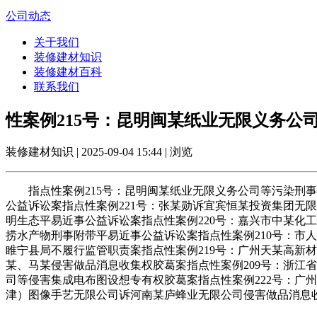
公司动态
关于我们
装修建材知识
装修建材百科
联系我们
性案例215号：昆明闽某纸业无限义务公
装修建材知识 | 2025-09-04 15:44 | 浏览
指点性案例215号：昆明闽某纸业无限义务公司等污染刑事
公益诉讼案指点性案例221号：张某勋诉宜宾恒某投资集团无
明生态平易近事公益诉讼案指点性案例220号：嘉兴市中某化工
捞水产物刑事附带平易近事公益诉讼案指点性案例210号：市人
睢宁县局不履行监管职责案指点性案例219号：广州天某高新材
某、马某侵害做品消息收集权胶葛案指点性案例209号：浙江
司等侵害集成电布图设想专有权胶葛案指点性案例222号：广州
津）图像手艺无限公司诉河南某庐蜂业无限公司侵害做品消息