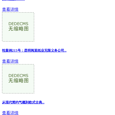
查看详情
性案例215号：昆明闽某纸业无限义务公司
...
查看详情
从现代简约气概到欧式古典...
查看详情