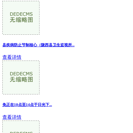
县疾病防止节制核心（陇西县卫生监视所...
查看详情
免正在10点至14点于日光下...
查看详情