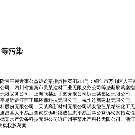
司等污染
附带平易近事公益诉讼案指点性案例211号：铜仁市万山区人平
限公司、四川省宜宾市吴某建材工业无限义务公司等垄断胶葛案指
无限义务公司、上海欣某新手艺无限公司诉王某集团无限公司、宁波
平易近诉江西正鹏环保科技无限公司、杭州连新建材无限公司、李德
料股份无限公司、天某高新材料无限公司诉安徽纽某精细化工无限公
省遂昌县人平易近查察院诉叶继成生态平易近事公益诉讼案指点性
德某水产设备科技无限公司诉广州宇某水产科技无限公司、浙江天某
收集权胶葛案