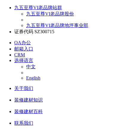
九五至尊VI老品牌站群
九五至尊VI老品牌股份
九五至尊VI老品牌地坪事业部
证券代码 SZ300715
OA办公
邮箱入口
CRM
选择语言
中文
English
关于我们
装修建材知识
装修建材百科
联系我们