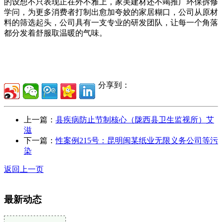
的设想不只表现正在外不雅上，家美建材还不竭推广环保拆修
学问，为更多消费者打制出愈加夸姣的家居糊口，公司从原材
料的筛选起头，公司具有一支专业的研发团队，让每一个角落
都分发着舒服取温暖的气味。
分享到：
上一篇：
县疾病防止节制核心（陇西县卫生监视所）艾
滋
下一篇：
性案例215号：昆明闽某纸业无限义务公司等污
染
返回上一页
最新动态