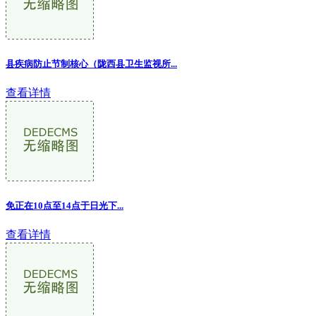
县疾病防止节制核心（陇西县卫生监视所...
查看详情
免正在10点至14点于日光下...
查看详情