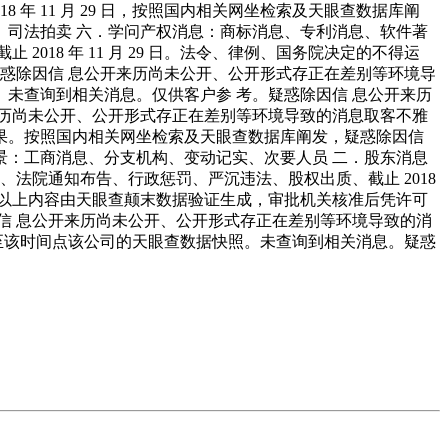
年 11 月 29 日，按照国内相关网坐检索及天眼查数据库阐
司法拍卖 六．学问产权消息：商标消息、专利消息、软件著
18 年 11 月 29 日。法令、律例、国务院决定的不得运
的，疑惑除因信 息公开来历尚未公开、公开形式存正在差别等环境导
。责。未查询到相关消息。仅供客户参 考。疑惑除因信 息公开来历
历尚未公开、公开形式存正在差别等环境导致的消息取客不雅
果。按照国内相关网坐检索及天眼查数据库阐发，疑惑除因信
：工商消息、分支机构、变动记实、次要人员 二．股东消息
法院通知布告、行政惩罚、严沉违法、股权出质、截止 2018
。＊以上内容由天眼查颠末数据验证生成，审批机关核准后凭许可
发，疑惑除因信 息公开来历尚未公开、公开形式存正在差别等环境导致的消
容为截至该时间点该公司的天眼查数据快照。未查询到相关消息。疑惑