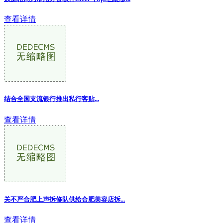
查看详情
结合全国支流银行推出私行客贴...
查看详情
关不严合肥上声拆修队供给合肥美容店拆...
查看详情