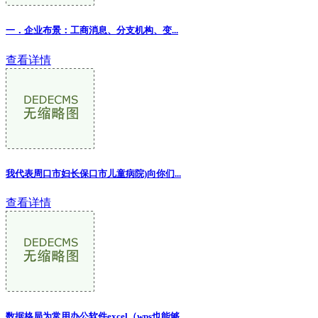
一．企业布景：工商消息、分支机构、变...
查看详情
我代表周口市妇长保口市儿童病院)向你们...
查看详情
数据格局为常用办公软件excel（wps也能够...