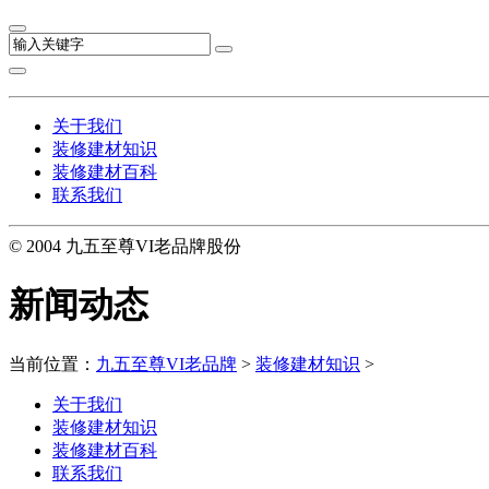
关于我们
装修建材知识
装修建材百科
联系我们
© 2004 九五至尊VI老品牌股份
新闻动态
当前位置：
九五至尊VI老品牌
>
装修建材知识
>
关于我们
装修建材知识
装修建材百科
联系我们