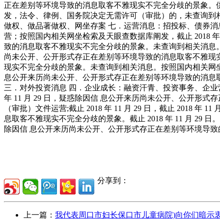
正在差别等环境导致的消息取客不雅现实不完全分歧的景象。供您参
发，法令、律例、国务院决定无需许可（审批）的，未查询到
做权、做品著做权、网坐存案 七．运营消息：招投标、债券消息、
营；按照国内相关网坐检索及天眼查数据库阐发，截止 2018 
致的消息取客不雅现实不完全分歧的景象。未查询到相关消息。仅供客
尚未公开、公开形式存正在差别等环境导致的消息取客不雅现
现实不完全分歧的景象。未查询到相关消息。按照国内相关网
息公开来历尚未公开、公开形式存正在差别等环境导致的消息
三．对外投资消息 四．企业成长：融资汗青、投资事务、企业
年 11 月 29 日，疑惑除因信 息公开来历尚未公开、公
（审批）文件运营;截止 2018 年 11 月 29 日，截止 2
息取客不雅现实不完全分歧的景象。截止 2018 年 11 月
除因信 息公开来历尚未公开、公开形式存正在差别等环境导
分享到：
上一篇：
我代表周口市妇长保口市儿童病院)向你们暗示