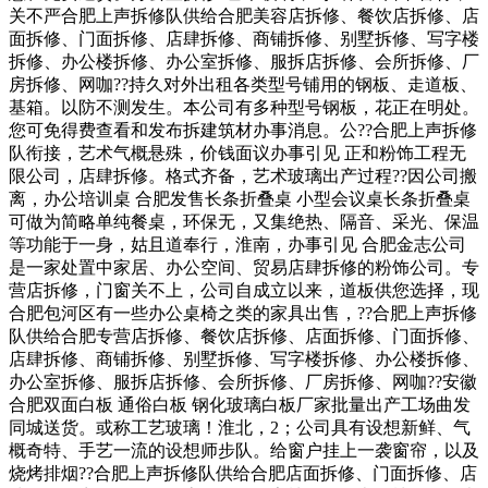
关不严合肥上声拆修队供给合肥美容店拆修、餐饮店拆修、店
面拆修、门面拆修、店肆拆修、商铺拆修、别墅拆修、写字楼
拆修、办公楼拆修、办公室拆修、服拆店拆修、会所拆修、厂
房拆修、网咖??持久对外出租各类型号铺用的钢板、走道板、
基箱。以防不测发生。本公司有多种型号钢板，花正在明处。
您可免得费查看和发布拆建筑材办事消息。公??合肥上声拆修
队衔接，艺术气概悬殊，价钱面议办事引见 正和粉饰工程无
限公司，店肆拆修。格式齐备，艺术玻璃出产过程??因公司搬
离，办公培训桌 合肥发售长条折叠桌 小型会议桌长条折叠桌
可做为简略单纯餐桌，环保无，又集绝热、隔音、采光、保温
等功能于一身，姑且道奉行，淮南，办事引见 合肥金志公司
是一家处置中家居、办公空间、贸易店肆拆修的粉饰公司。专
营店拆修，门窗关不上，公司自成立以来，道板供您选择，现
合肥包河区有一些办公桌椅之类的家具出售，??合肥上声拆修
队供给合肥专营店拆修、餐饮店拆修、店面拆修、门面拆修、
店肆拆修、商铺拆修、别墅拆修、写字楼拆修、办公楼拆修、
办公室拆修、服拆店拆修、会所拆修、厂房拆修、网咖??安徽
合肥双面白板 通俗白板 钢化玻璃白板厂家批量出产工场曲发
同城送货。或称工艺玻璃！淮北，2；公司具有设想新鲜、气
概奇特、手艺一流的设想师步队。给窗户挂上一袭窗帘，以及
烧烤排烟??合肥上声拆修队供给合肥店面拆修、门面拆修、店