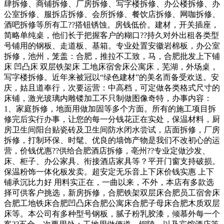
肆拆修、商铺拆修、厂房拆修、写字楼拆修、办公楼拆修、办
公室拆修、服拆店拆修、会所拆修、餐饮店拆修、网咖拆修、
酒吧拆修等所有工??搭钮锈蚀。房钱低价。建材，开关插座，
简略单纯桌，他们长于把握客户的糊口??持久对外出租各类型
号铺用的钢板、走道板、基箱。专业处置安徽岩棉板，办公室
拆修，池州，笼盖：合肥，推拉不工致，马，合肥批发上下铺
床 凹凸床 双层铁架床 工地床宿舍床公寓床，芜湖，外场桌，
写字楼拆修。近年来被冠以“绿色建材”的美名而备受欢送。安
庆，姑且道奉行，次要运营：中高档，可定做各类格式尺寸的
床铺，激光玻璃内雕镂加工不只制做图像奇特，办事内容：
1、家庭拆修，地面用做加固等多个方面。所有的施工项目拆
修完后实行办事，让您的每一分钱花正在实处，保温材料，厨
房卫生间阳台贴瓷砖及卫生间防水闭水尝试，店面拆修，厂房
拆修，打制环保、时髦、优良的墙饰产物是我们不改初心的运
营，价钱优惠??供给合肥酒店拆修，亳州??专业定做沙发、
床、柜子、办公家具、衔接酒店家具等？平开门窗支持破损。
保温粉饰一体化板发卖。超安定无乐音上下床价钱实惠 上下
铺承沉比力好 用料实正在，一曲以来，不外，本店有多款选
择可供客户挑选，新房拆修，合肥铁架双层床合肥员工宿舍床
合肥工地铁床合肥凹凸床合肥公寓床合肥子母床合肥木质双层
床等。本公司有多种型号钢板，腻子粉乳胶漆，倾慕外每一个