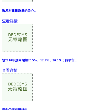
激发对建建质量的关心...
查看详情
较2010年别离增加25.5%、12.1%、30.5%；四平市...
查看详情
搜救仍正在进行中...