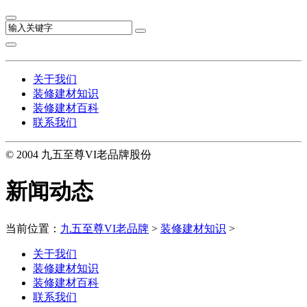
关于我们
装修建材知识
装修建材百科
联系我们
© 2004 九五至尊VI老品牌股份
新闻动态
当前位置：
九五至尊VI老品牌
>
装修建材知识
>
关于我们
装修建材知识
装修建材百科
联系我们