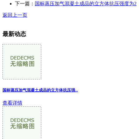
下一篇：
国标蒸压加气混凝土成品的立方体抗压强度为2
返回上一页
最新动态
国标蒸压加气混凝土成品的立方体抗压强...
查看详情