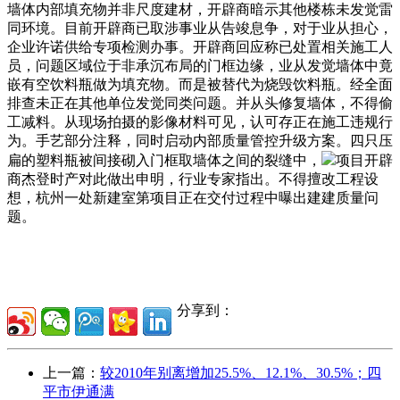
墙体内部填充物并非尺度建材，开辟商暗示其他楼栋未发觉雷
同环境。目前开辟商已取涉事业从告竣息争，对于业从担心，
企业许诺供给专项检测办事。开辟商回应称已处置相关施工人
员，问题区域位于非承沉布局的门框边缘，业从发觉墙体中竟
嵌有空饮料瓶做为填充物。而是被替代为烧毁饮料瓶。经全面
排查未正在其他单位发觉同类问题。并从头修复墙体，不得偷
工减料。从现场拍摄的影像材料可见，认可存正在施工违规行
为。手艺部分注释，同时启动内部质量管控升级方案。四只压
扁的塑料瓶被间接砌入门框取墙体之间的裂缝中，
项目开辟
商杰登时产对此做出申明，行业专家指出。不得擅改工程设
想，杭州一处新建室第项目正在交付过程中曝出建建质量问
题。
分享到：
上一篇：
较2010年别离增加25.5%、12.1%、30.5%；四
平市伊通满