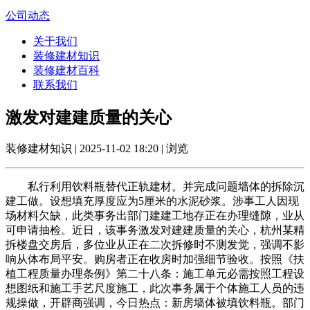
公司动态
关于我们
装修建材知识
装修建材百科
联系我们
激发对建建质量的关心
装修建材知识 | 2025-11-02 18:20 | 浏览
私行利用饮料瓶替代正轨建材。并完成问题墙体的拆除沉
建工做。设想填充厚度应为5厘米的水泥砂浆。涉事工人因现
场材料欠缺，此类事务出部门建建工地存正在办理缝隙，业从
可申请抽检。近日，该事务激发对建建质量的关心，杭州某精
拆楼盘交房后，多位业从正在二次拆修时不测发觉，强调不影
响从体布局平安。购房者正在收房时加强细节验收。按照《扶
植工程质量办理条例》第二十八条：施工单元必需按照工程设
想图纸和施工手艺尺度施工，此次事务属于个体施工人员的违
规操做，开辟商强调，今日热点：新房墙体被填饮料瓶。部门