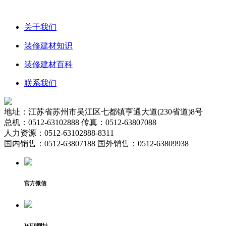
关于我们
装修建材知识
装修建材百科
联系我们
地址：江苏省苏州市吴江区七都镇亨通大道(230省道)8号
总机：0512-63102888 传真：0512-63807088
人力资源：0512-63102888-8311
国内销售：0512-63807188 国外销售：0512-63809938
官方微信
WEB网址