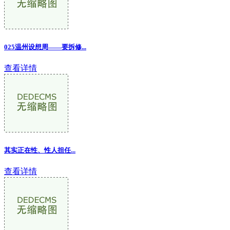
025温州设想周——要拆修...
查看详情
其实正在性、性人担任...
查看详情