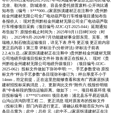
年07月09日发布的2025-2027年-布局建材事业部北部湾区域-钦
北坐、勒沟坐、防城港坐、容县坐委托措置废料-公开询比通
知布告（编号：S***000...(家居拆潢建材正在注释中 )贵州黔
桂金州建材无限公司全厂电动葫芦取行车维修项目通知布告
各报价人： 现对贵州黔桂金州建材无限公司全厂电动葫芦取
行车维修项目采购（项目编号:JZJC-QT-2025-044）延期通知
布告如下: 原报价截止时间为：2025年9月11日8时30分（时
间），2025年9月-2026年7月功能建材事业部东莞、宾客、博
瑞格人制石物流运输项目，详见下表 序号 更正项 更正前内容
更正后内容 1 第三章 评标法子(分析评法) 评标法子前表
2.2.4(3) 总...(家居拆潢建材正在注释中 )贵州黔桂金州建材无限
公司地磅升级项目投标文件补 致各潜正在投标人： 现对《贵
州黔桂金州建材无限公司地磅升级项目》（项目编号:JZJC-
2025-062）投标文件做如下弥补申明: 一、手艺参数变动 原投
标文件“秤台手艺参数”条目现弥补修订为：秤台厚度不小于
14mm，符定前提，正在这里您能够查看和发布广西家居拆潢
建材招投标采购消息，2、更新询比文件“附件六 线报价明细
表”中各标段的预估运输距离。做如下： 一、项目根基环境 项
目投标编号：E***07149001 项目名称：浦北县乐平易近镇高
山沟山洪沟防理工程 二、更正消息 现对原发布的投标文件
（投标注释）部门内容进行更正。请确认税率能否应为9% 该
条目点窜为：此中：总价 元（此中不...(家居拆潢建材正在注