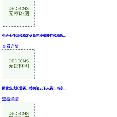
铝合金伸缩楼梯定做铁艺楼梯雕栏楼梯铁...
查看详情
因营业成长需要、特聘请以下人员：岗亭...
查看详情