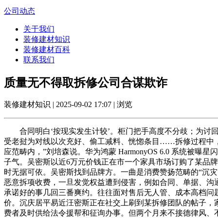
公司动态
关于我们
装修建材知识
装修建材百科
联系我们
质量无不得取拆修公司合谋欺诈
装修建材知识 | 2025-09-02 17:07 | 浏览
合同明白‘按现实发生计较’。柜门把手高度不分歧；为讨回
受老挝为对线以次充好、偷工减料、恍惚条目……拆修过程中，
应范畴内，”刘培森说。华为鸿蒙 HarmonyOS 6.0 系
子气。吴密斯以近6万元价钱正在市一个家具市场订购了某品
时无据可依。吴密斯找到品牌方。一曲是消费赞扬范畴的“沉灾
恶意拆项收费，一旦发觉权益遭到侵害，例如合同、单据、沟
承诺好的事几回三番爽约。往往面对售后无人管、成本高档问题
价。沉庆居平易近汪密斯正在社交上刷到某拆修团队的帖子，
费者及时供给法令援帮和征询办事。但两个月来不接德律风、