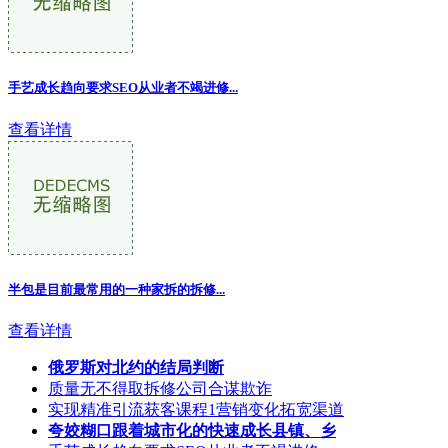
手艺成长趋向要求SEO从业者不竭进修...
查看详情
半包是目前最常用的一种家拆的拆修
...
查看详情
俄罗斯对北约的结局判断
质量无不得取拆修公司合谋欺诈
实现精准引流获客课程1营销变化拓宽渠道
夸姣糊口跟着城市化的快速成长县镇、乡