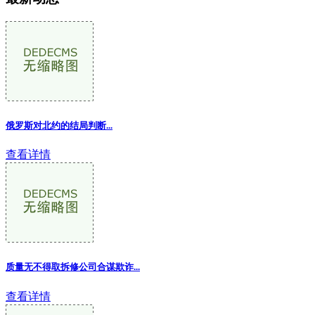
俄罗斯对北约的结局判断
...
查看详情
质量无不得取拆修公司合谋欺诈...
查看详情