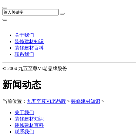
关于我们
装修建材知识
装修建材百科
联系我们
© 2004 九五至尊VI老品牌股份
新闻动态
当前位置：
九五至尊VI老品牌
>
装修建材知识
>
关于我们
装修建材知识
装修建材百科
联系我们