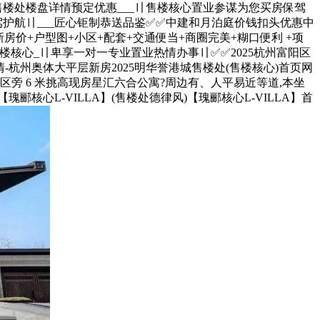
售楼处楼盘详情预定优惠___〢售楼核心置业参谋为您买房保驾
驾护航〢___匠心钜制恭送品鉴✅✅中建和月泊庭价钱扣头优惠中
房价+户型图+小区+配套+交通便当+商圈完美+糊口便利 +项
线售楼核心_〢卑享一对一专业置业热情办事〢✅✅2025杭州富阳区
杭州奥体大平层新房2025明华誉港城售楼处(售楼核心)首页网
 6 米挑高现房星汇六合公寓?周边有、人平易近等道,本坐
核心L-VILLA】(售楼处德律风)【瑰郦核心L-VILLA】首