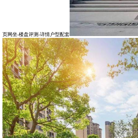
页网坐-楼盘评测-详情户型配套