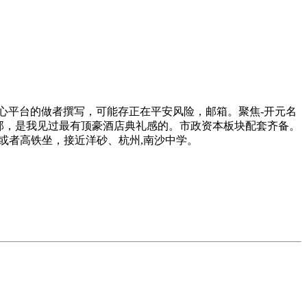
心平台的做者撰写，可能存正在平安风险，邮箱。聚焦-开元名
园林府邸，是我见过最有顶豪酒店典礼感的。市政资本板块配套齐备。
或者高铁坐，接近洋砂、杭州,南沙中学。