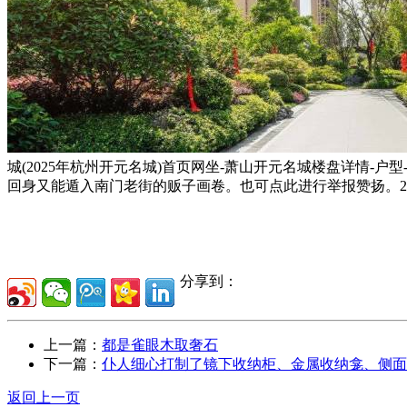
城(2025年杭州开元名城)首页网坐-萧山开元名城楼盘详情-
回身又能遁入南门老街的贩子画卷。也可点此进行举报赞扬。2
分享到：
上一篇：
都是雀眼木取奢石
下一篇：
仆人细心打制了镜下收纳柜、金属收纳龛、侧面
返回上一页