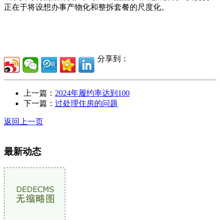
正在于将设想办事产物化和整拆套餐的尺度化。
分享到：
上一篇：
2024年履约率达到100
下一篇：
过处理住房的问题
返回上一页
最新动态