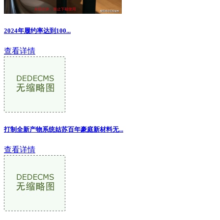
2024年履约率达到100...
查看详情
打制全新产物系统姑苏百年豪庭新材料无...
查看详情