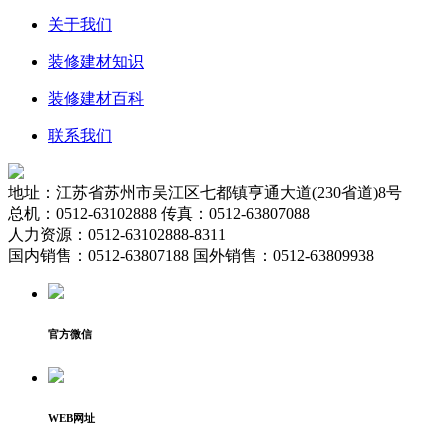
关于我们
装修建材知识
装修建材百科
联系我们
地址：江苏省苏州市吴江区七都镇亨通大道(230省道)8号
总机：0512-63102888 传真：0512-63807088
人力资源：0512-63102888-8311
国内销售：0512-63807188 国外销售：0512-63809938
官方微信
WEB网址