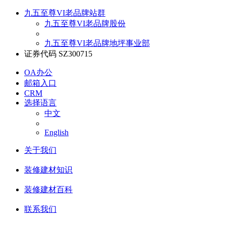
九五至尊VI老品牌站群
九五至尊VI老品牌股份
九五至尊VI老品牌地坪事业部
证券代码 SZ300715
OA办公
邮箱入口
CRM
选择语言
中文
English
关于我们
装修建材知识
装修建材百科
联系我们