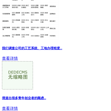
我们调查公司的工艺系统、工地办理程度...
查看详情
境道出很多青年创业者的顾虑...
查看详情