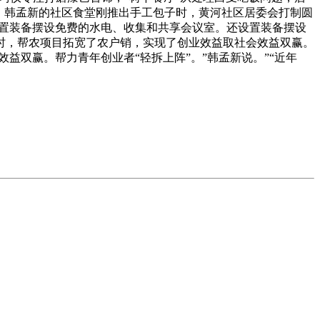
，韩孟新的社区食堂刚推出手工包子时，黄河社区居委会打制圆
设置装备摆设免费的水电、收集和共享会议室。还设置装备摆设
时，帮农项目拓宽了农户销，实现了创业效益取社会效益双赢。
益双赢。帮力青年创业者“轻拆上阵”。”韩孟新说。”“近年