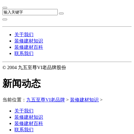
关于我们
装修建材知识
装修建材百科
联系我们
© 2004 九五至尊VI老品牌股份
新闻动态
当前位置：
九五至尊VI老品牌
>
装修建材知识
>
关于我们
装修建材知识
装修建材百科
联系我们