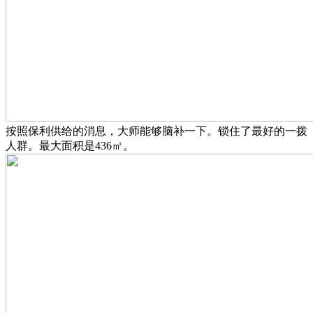
按照保利供给的消息，大师能够脑补一下。锁住了最好的一拨
人群。最大面积是436㎡。