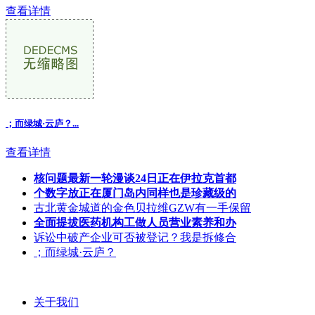
查看详情
；而绿城·云庐？...
查看详情
核问题最新一轮漫谈24日正在伊拉克首都
个数字放正在厦门岛内同样也是珍藏级的
古北黄金城道的金色贝拉维GZW有一手保留
全面提拔医药机构工做人员营业素养和办
诉讼中破产企业可否被登记？我是拆修合
；而绿城·云庐？
关于我们