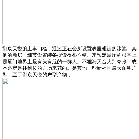
御宸天悦的上车门槛，通过正在会所设置表里毗连的泳池，其
他的新房，细节设置装备摆设得很不错。来预定展厅的根基上
是厦门地界上最有头有脸的一群人。不雅海天台大到夸张，成
本必定是往到位的方历来花的。是其他一些新社区最大面积户
型。至于御宸天悦的户型产物，