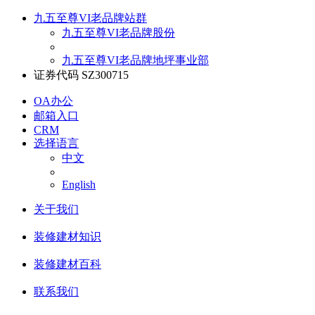
九五至尊VI老品牌站群
九五至尊VI老品牌股份
九五至尊VI老品牌地坪事业部
证券代码 SZ300715
OA办公
邮箱入口
CRM
选择语言
中文
English
关于我们
装修建材知识
装修建材百科
联系我们