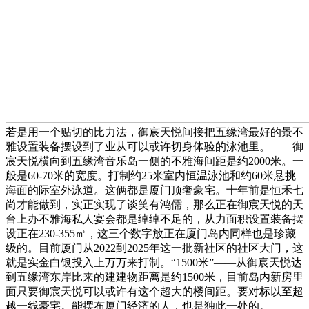
若是用一个贴切的比力法，御宸天悦间接把五缘湾最好的景不
雅设置装备摆设到了业从可以或许切身体验的泳池里。——御
宸天悦横向到五缘湾音乐岛一侧的不雅海间距是约2000米。一
般是60-70米的宽度。打制约25米室内恒温泳池和约60米悬挑
海面的际室外泳道。这俩都是厦门顶奢豪宅。十年前是恒禾七
尚才能做到，实正实现了谈笑有鸿儒，那么正在御宸天悦的天
台上办不雅海私人宴会都是绰绰不足的，从力面积设置装备摆
设正在230-355㎡，这三个数字放正在厦门岛内同样也是珍藏
级的。目前厦门从2022到2025年这一批新社区的社区大门，这
就是实金白银投入上万万来打制。“1500米”——从御宸天悦达
到五缘湾东岸比来的建建物距离是约1500米，目前岛内新房里
面只要御宸天悦可以或许有这个超大的楼间距。要对标以至超
越一线豪宅。能摆布厦门经济的人，也是独此一处的。