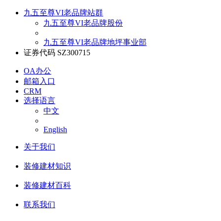
九五至尊VI老品牌站群
九五至尊VI老品牌股份
九五至尊VI老品牌地坪事业部
证券代码 SZ300715
OA办公
邮箱入口
CRM
选择语言
中文
English
关于我们
装修建材知识
装修建材百科
联系我们