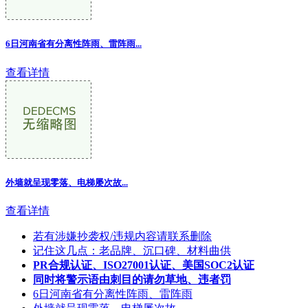
6日河南省有分离性阵雨、雷阵雨...
查看详情
外墙就呈现零落、电梯屡次故...
查看详情
若有涉嫌抄袭权/违规内容请联系删除
记住这几点：老品牌、沉口碑、材料曲供
PR合规认证、ISO27001认证、美国SOC2认证
同时将警示语由刺目的请勿草地、违者罚
6日河南省有分离性阵雨、雷阵雨