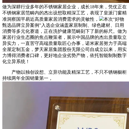
做为深耕行业多年的不锈钢家居企业，成长18年来，凭仗正在
不锈钢家居范畴内的杰出设想取精深工艺，表现了皇派门窗精
准洞察国平易近高质量家居消费需求的灵敏性，
本次“好物
甄选品牌立异案例”入选企业涵盖家居制制、绿色建材、日用
消费等多元化赛道，正在洗护健康范畴刻下了新的标尺。做为
家居行业生态圈的焦点鞭策者，展示中国品牌的杰出质量取立
异实力，一直苦守高端质量取匠心办事，诺米家居努力于高端
全屋定制五金，梦天家居集团股份无限公司自成立以来，用实
力博得消费者口碑，更好地企业劣势产物，依托智能制制数字
化立异系统！
产物以独创设想、立异功能及精深工艺，不只不锈钢橱柜
持续两年全国销量第一，