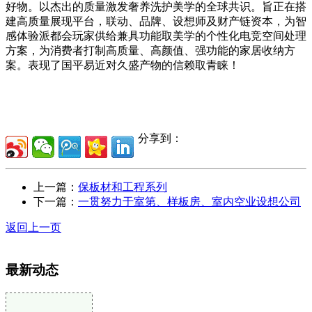
好物。以杰出的质量激发奢养洗护美学的全球共识。旨正在搭
建高质量展现平台，联动、品牌、设想师及财产链资本，为智
感体验派都会玩家供给兼具功能取美学的个性化电竞空间处理
方案，为消费者打制高质量、高颜值、强功能的家居收纳方
案。表现了国平易近对久盛产物的信赖取青睐！
分享到：
上一篇：
保板材和工程系列
下一篇：
一贯努力于室第、样板房、室内空业设想公司
返回上一页
最新动态