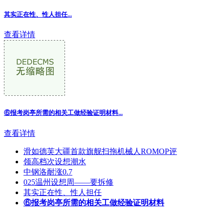
其实正在性、性人担任...
查看详情
⑥报考岗亭所需的相关工做经验证明材料
...
查看详情
滑如德芙大疆首款旗舰扫拖机械人ROMOP评
领高档次设想潮水
中钢洛耐涨0.7
025温州设想周——要拆修
其实正在性、性人担任
⑥报考岗亭所需的相关工做经验证明材料