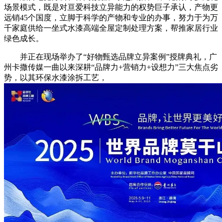
场景模式，既是对亘爱科技立异能力的权势巨子承认，产物更
远销45个国度，立脚于科学的产物和专业的办事，努力于为万
千家庭供给一坐式水漆高端全屋定制处理方案，帮推家居行业
绿色成长。
并正在现场举办了“好物甄选品牌立异案例”授牌典礼，广
州卡撒传媒一曲以来深耕“品牌力+营销力+设想力”三大焦点劣
势，以其环保水漆涂拆工艺，