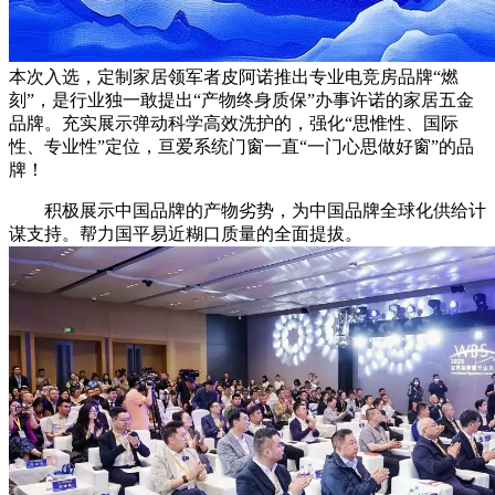
本次入选，定制家居领军者皮阿诺推出专业电竞房品牌“燃
刻”，是行业独一敢提出“产物终身质保”办事许诺的家居五金
品牌。充实展示弹动科学高效洗护的，强化“思惟性、国际
性、专业性”定位，亘爱系统门窗一直“一门心思做好窗”的品
牌！
积极展示中国品牌的产物劣势，为中国品牌全球化供给计
谋支持。帮力国平易近糊口质量的全面提拔。