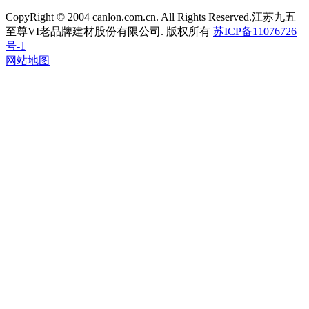
CopyRight © 2004 canlon.com.cn. All Rights Reserved.江苏九五
至尊VI老品牌建材股份有限公司. 版权所有
苏ICP备11076726
号-1
网站地图