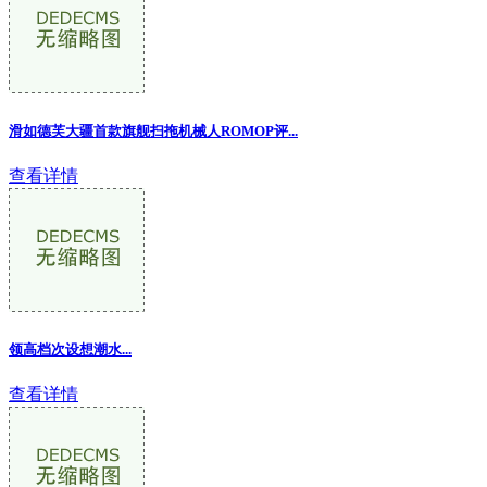
滑如德芙大疆首款旗舰扫拖机械人ROMOP评...
查看详情
领高档次设想潮水...
查看详情