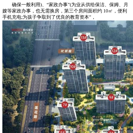
确保一般利用)、“家政办事”(为业从供给保洁、保姆、月
嫂等家政办事，也无需换房，第三个房间面积约 10㎡，便利
手机充电;为孩子争取到了优良的教育资本”，