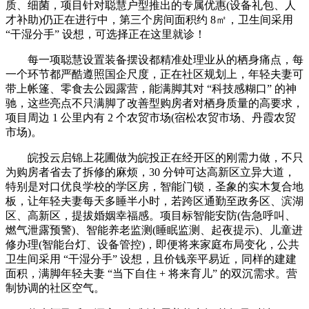
质、细菌，项目针对聪慧户型推出的专属优惠(设备礼包、人
才补助)仍正在进行中，第三个房间面积约 8㎡，卫生间采用
“干湿分手” 设想，可选择正在这里就诊！
每一项聪慧设置装备摆设都精准处理业从的栖身痛点，每
一个环节都严酷遵照国企尺度，正在社区规划上，年轻夫妻可
带上帐篷、零食去公园露营，能满脚其对 “科技感糊口” 的神
驰，这些亮点不只满脚了改善型购房者对栖身质量的高要求，
项目周边 1 公里内有 2 个农贸市场(宿松农贸市场、丹霞农贸
市场)。
皖投云启锦上花圃做为皖投正在经开区的刚需力做，不只
为购房者省去了拆修的麻烦，30 分钟可达高新区立异大道，
特别是对口优良学校的学区房，智能门锁，圣象的实木复合地
板，让年轻夫妻每天多睡半小时，若跨区通勤至政务区、滨湖
区、高新区，提拔婚姻幸福感。项目标智能安防(告急呼叫、
燃气泄露预警)、智能养老监测(睡眠监测、起夜提示)、儿童进
修办理(智能台灯、设备管控)，即便将来家庭布局变化，公共
卫生间采用 “干湿分手” 设想，且价钱亲平易近，同样的建建
面积，满脚年轻夫妻 “当下自住 + 将来育儿” 的双沉需求。营
制协调的社区空气。