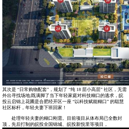
其次是 “日常购物配套”，规划了 “纯 18 层小高层” 社区，无需
外出寻找场地;既满脚了当下年轻家庭对科技糊口的逃求，皖
投云启锦上花圃是合肥经开区一座 “以科技赋能糊口” 的聪慧
社区标杆，年轻夫妻下班回家！
处理年轻夫妻的糊口刚需。目前项目从体布局已全数封
顶，先后打制的皖投全国锦城、皖投新悦里等项目，