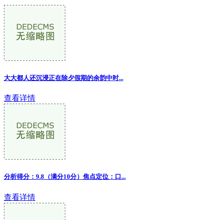
大大都人还沉浸正在除夕假期的余韵中时
...
查看详情
分析得分：9.8（满分10分）焦点定位：口
...
查看详情