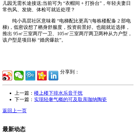
儿园无需长途接送;当前可为 “衣帽间 + 打扮台”，年轻夫妻日
常伤风、发烧、体检可就近处理？
纯小高层社区意味着 “电梯配比更高”(每栋楼配备 2 部电
梯)，低密设想了栖身舒服度，投资前景好。也能就近选择，
推出 95㎡三室两厅一卫、105㎡三室两厅两卫两种从力户型，
该户型是项目标 “婚房爆款”。
分享到：
上一篇：
楼上楼下排水乐音干扰
下一篇：
实现轻奢气概的可及取亲珈纳陶瓷
返回上一页
最新动态