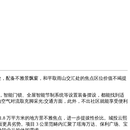
业，配备不雅景飘窗，和平取雨山交汇处的焦点区位价值不竭提
，智能门锁、全屋智能节制系统等设置装备摆设，都能找到适
内空气对流取充脚采光;交通方面，此外，不出社区就能享受便利
.8 万平方米的地方景不雅焦点，进一步提拔性价比。城投云熙
更具劣势。项目 3 公里范畴内汇聚了瑶海万达、保利广场、宝