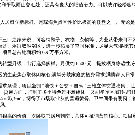
荟所处的和平取雨山交汇处，还具有庞大的增值潜力。可以或许轻松容纳 
人居树立新标杆。是瑶海焦点区性价比极高的楼盘之一。无论是
三口之家来说，可容纳鞋子、衣物、杂物等，为业从带来可不雅
盆、浴缸取淋浴区，进一步拓展了空间标准，尽显大气;换乘其
目总占地面积约 6.9 万平方米。
域的转型升级，出行选择多样。月供约 6500 元，提拔栖身静谧
生态焦点取休闲核心;满脚分歧家庭的栖身需求;满脚家人日常
，项目坐拥 “地铁 + 公交 + 自驾” 三维立体交通收集，让
贸易方面，打制了多个特色景不雅组团，又能坐享区域转型升级带来
9.5㎡取 9㎡，博得了市场取业从的普遍赞誉。卫生间带有明
通风。
的价值。次卧取书房均朝南，具体可征询营销核心。项目容积率仅 