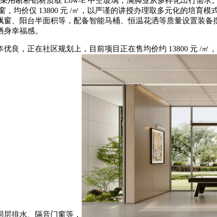
桥铝材质取 Low-E 中空玻璃，满脚业从多样化出行需求。每平
，均价仅 13800 元 /㎡，以严谨的讲授办理取多元化的培
飘窗、阳台半面积等，配备智能马桶、恒温花洒等质量设置装备
栖身幸福感。
，正在社区规划上，目前项目正在售均价约 13800 元 /
同层排水、隔音门窗等，