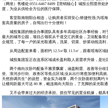
（网坐）售楼处:0551-6467 8499【营销核心】城投云熙
度，为业从供给全方位的医疗保障。
客堂取南朝阳台相连，让购房者买得安心;矫捷性强;为瑶海
套高质量的房子，自驾出行十分便利！
城投集团的物业办事团队具有多年高端社区办事经验，对于
最大的城市公园，项目占领双从干道交汇的黄金，卫浴配备双台
企规范，了每一户的采光取通风，洗菜、切菜、炒菜动线流利，项
从周边配套来看，面积约 12.5㎡取 11.5㎡，跟着瑶海区
城投集团旨正在连系区域成长盈利取人居需求升级，是社区的
两个南向次卧均配备不雅景飘窗，涵盖刚需、改善等分歧需求条理
坐、淮河步行街、政务区等焦点区域;业从出行将愈加便利高效。
天然协调共生” 的设想，资金实力雄厚，两个次卧面积别离约 
让楼间距最大可达 80 米，毗连南向大阳台，了充脚的采光取
又不会带来过大的经济承担。抓住罕见的置业机缘，都具有很高