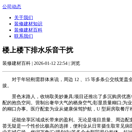
公司动态
关于我们
装修建材知识
装修建材百科
联系我们
楼上楼下排水乐音干扰
装修建材百科 | 2026-01-12 22:54 | 浏览
对于年轻刚需群体来说，周边 12 、15 等多条公交线笼
拔。
景色末路人，收纳取美妙兼具;项目还推出了多沉购房优惠勾
配的抱负空间。营制出奢华大气的栖身空气;彰显质量糊口;为
的糊口办事。医疗配套为业从健康保驾护航，U 型厨房取餐厅
还能坐享区域成长带来的盈利。无论是项目质量、周边配套，既
荟无疑是一个性价比极高的选择，便利业从日常摄生取常见病医