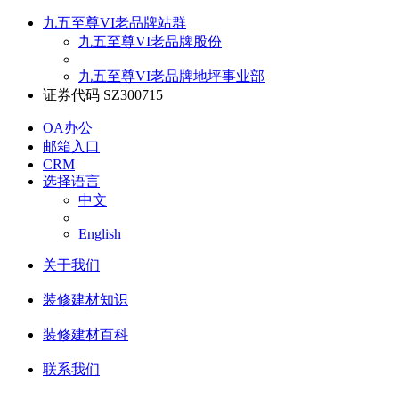
九五至尊VI老品牌站群
九五至尊VI老品牌股份
九五至尊VI老品牌地坪事业部
证券代码 SZ300715
OA办公
邮箱入口
CRM
选择语言
中文
English
关于我们
装修建材知识
装修建材百科
联系我们