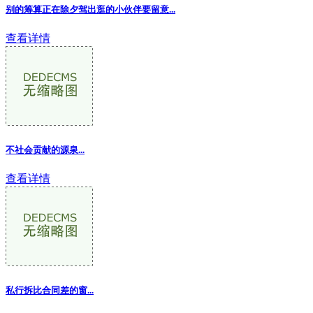
别的筹算正在除夕驾出逛的小伙伴要留意...
查看详情
不社会贡献的源泉...
查看详情
私行拆比合同差的窗...