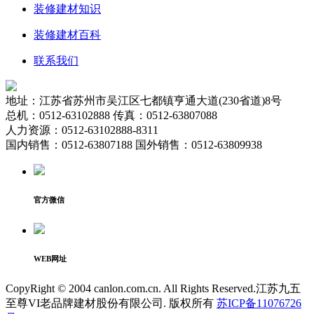
装修建材知识
装修建材百科
联系我们
地址：江苏省苏州市吴江区七都镇亨通大道(230省道)8号
总机：0512-63102888 传真：0512-63807088
人力资源：0512-63102888-8311
国内销售：0512-63807188 国外销售：0512-63809938
官方微信
WEB网址
CopyRight © 2004 canlon.com.cn. All Rights Reserved.江苏九五
至尊VI老品牌建材股份有限公司. 版权所有
苏ICP备11076726