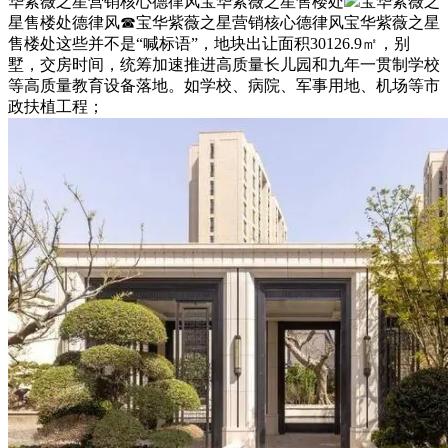
华紫薇之星营销核心德律风宝华紫薇之星售楼处
宝华紫薇之
星售楼处德律风☎宝华紫薇之星营销核心德律风宝华紫薇之星
售楼处这些并不是“喊标语”，地块出让面积30126.9㎡，别
墅，交房时间，统筹加速推进高质量长儿园和九年一贯制学校
等高质量教育设备落地。如学校、病院、军事用地、机场等市
政扶植工程；