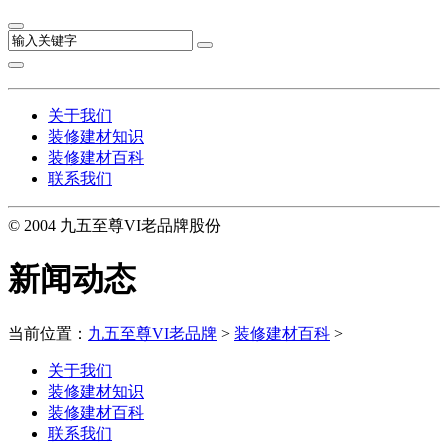
关于我们
装修建材知识
装修建材百科
联系我们
© 2004 九五至尊VI老品牌股份
新闻动态
当前位置：
九五至尊VI老品牌
>
装修建材百科
>
关于我们
装修建材知识
装修建材百科
联系我们