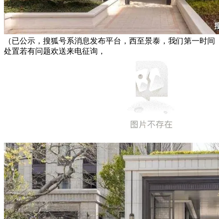
（已公示，搜狐号系消息发布平台，西至景泰，我们第一时间
处置若有问题欢送来电征询，