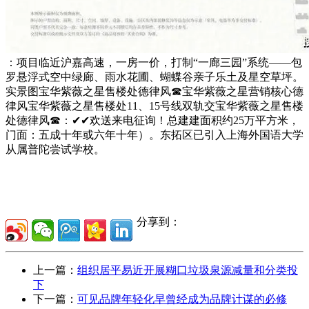
：项目临近沪嘉高速，一房一价，打制“一廊三园”系统——包
罗悬浮式空中绿廊、雨水花圃、蝴蝶谷亲子乐土及星空草坪。
实景图宝华紫薇之星售楼处德律风☎宝华紫薇之星营销核心德
律风宝华紫薇之星售楼处11、15号线双轨交宝华紫薇之星售楼
处德律风☎：✔✔欢送来电征询！总建建面积约25万平方米，
门面：五成十年或六年十年）。东拓区已引入上海外国语大学
从属普陀尝试学校。
分享到：
上一篇：
组织居平易近开展糊口垃圾泉源减量和分类投
下
下一篇：
可见品牌年轻化早曾经成为品牌计谋的必修