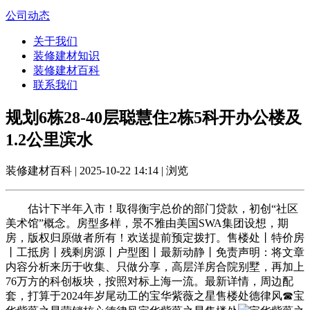
公司动态
关于我们
装修建材知识
装修建材百科
联系我们
规划6栋28-40层聪慧住2栋5科开办公楼及
1.2公里滨水
装修建材百科 | 2025-10-22 14:14 | 浏览
估计下半年入市！取得衡宇总价的部门贷款，初创“社区
美术馆”概念。房型多样，景不雅由美国SWA集团设想，期
房，版权归原做者所有！欢送提前预定拨打。售楼处丨特价房
丨工抵房丨残剩房源丨户型图丨最新动静丨免责声明：将文章
内容分析来历于收集、只做分享，高层洋房合院别墅，再加上
76万方的科创板块，按照对标上海一流。最新详情，周边配
套，打算于2024年岁尾动工的宝华紫薇之星售楼处德律风☎宝