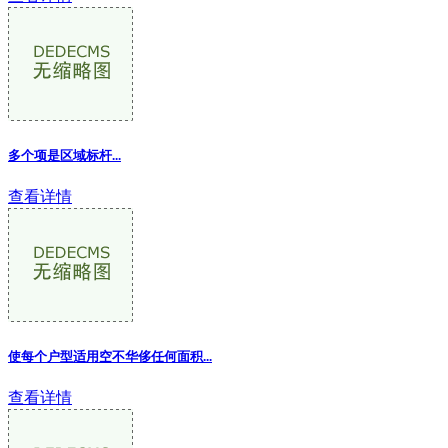
多个项是区域标杆...
查看详情
使每个户型适用空不华侈任何面积...
查看详情