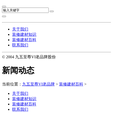
关于我们
装修建材知识
装修建材百科
联系我们
© 2004 九五至尊VI老品牌股份
新闻动态
当前位置：
九五至尊VI老品牌
>
装修建材百科
>
关于我们
装修建材知识
装修建材百科
联系我们