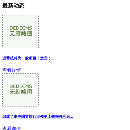
最新动态
运营范畴为一般项目：发卖；
...
查看详情
组建了由中国文旅行业领甲士物率领和运
...
查看详情