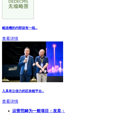
毗连槽的内部设有一组...
查看详情
入具有公信力的区块链平台...
查看详情
运营范畴为一般项目：发卖；