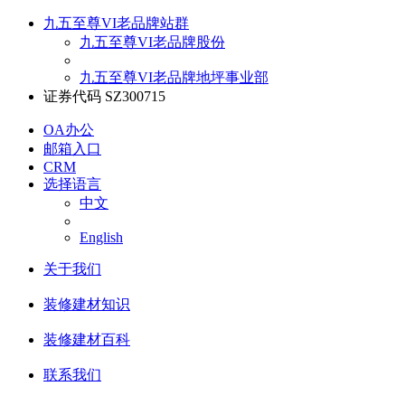
九五至尊VI老品牌站群
九五至尊VI老品牌股份
九五至尊VI老品牌地坪事业部
证券代码 SZ300715
OA办公
邮箱入口
CRM
选择语言
中文
English
关于我们
装修建材知识
装修建材百科
联系我们