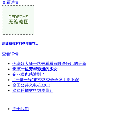
查看详情
建建粉饰材料销质量存...
查看详情
今率领大师一路来看看有哪些好玩的最新
饰演一位芳华弥漫的少女
企业端也感遭到了
·“三进一线”市委常委会会议丨周阳寄
全国公共充电桩326.3
建建粉饰材料销质量存
关于我们