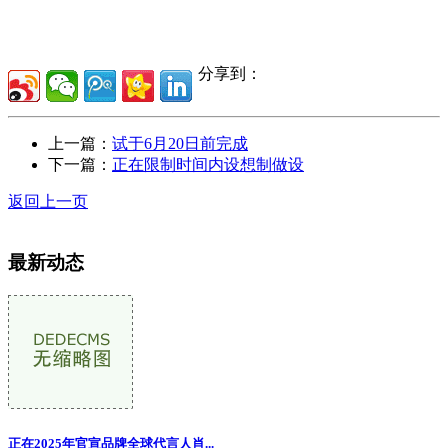
分享到：
上一篇：
试于6月20日前完成
下一篇：
正在限制时间内设想制做设
返回上一页
最新动态
正在2025年官宣品牌全球代言人肖...