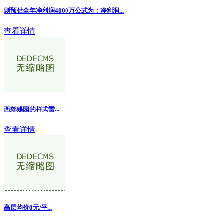
则预估全年净利润4000万公式为：净利润...
查看详情
西郊赐园的样式雷
...
查看详情
高层均价0元/平...