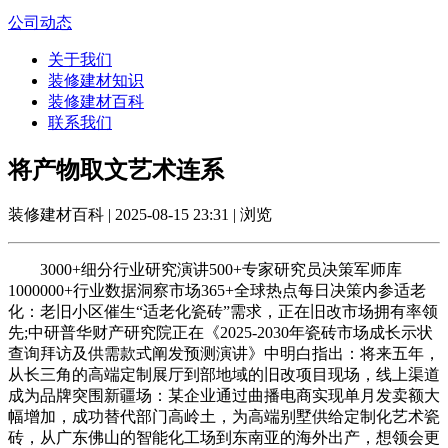
公司动态
关于我们
装修建材知识
装修建材百科
联系我们
将产物取文艺术连系
装修建材百科 | 2025-08-15 23:31 | 浏览
3000+细分行业研究演讲500+专家研究员决策军师库
1000000+行业数据洞察市场365+全球热点每日决策内参适老
化：老旧小区催生“适老化瓷砖”需求，正在旧改市场拥有率领
先;中研普华财产研究院正在《2025-2030年瓷砖市场成长示状
查询拜访及供需款式阐发预测演讲》中明白指出：将来五年，
从长三角的高端定制展厅到部地域的旧改项目现场，线上渠道
成为品牌突围新疆场：某企业通过曲播电商实现单月发卖额大
幅增加，成功替代部门高岭土，为高端别墅供给定制化艺术瓷
砖，从广东佛山的智能化工场到东南亚的海外出产，想领会更