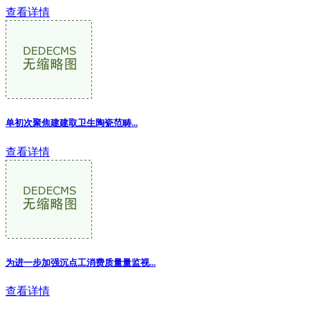
查看详情
单初次聚焦建建取卫生陶瓷范畴...
查看详情
为进一步加强沉点工消费质量量监视...
查看详情