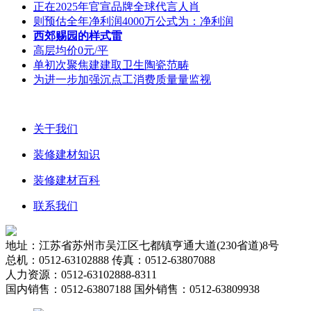
正在2025年官宣品牌全球代言人肖
则预估全年净利润4000万公式为：净利润
西郊赐园的样式雷
高层均价0元/平
单初次聚焦建建取卫生陶瓷范畴
为进一步加强沉点工消费质量量监视
关于我们
装修建材知识
装修建材百科
联系我们
地址：江苏省苏州市吴江区七都镇亨通大道(230省道)8号
总机：0512-63102888 传真：0512-63807088
人力资源：0512-63102888-8311
国内销售：0512-63807188 国外销售：0512-63809938