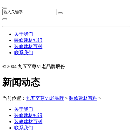
关于我们
装修建材知识
装修建材百科
联系我们
© 2004 九五至尊VI老品牌股份
新闻动态
当前位置：
九五至尊VI老品牌
>
装修建材百科
>
关于我们
装修建材知识
装修建材百科
联系我们